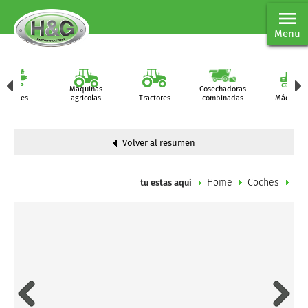
Menu
Maquinas
Cosechadoras
Partes
agricolas
Tractores
combinadas
Máquinas
Volver al resumen
Home
Coches
tu estas aqui