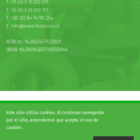
T. +31 (0) 6 10 922 015
T. +31 (0) 6 53 672 173
F. +30 (0) 84 74 90 254
E. info@exporttractors.nl
BTW nr.: NL862457932B01
IBAN: NL06INGB0114850046
© 2026
H&G exporttractors
Este sitio utiliza cookies. Al continuar navegando
Términos y condiciones
por el sitio, entendemos que acepta el uso de
Disclaimer
cookies .
Website:
Van Suilichem Communicatie BV