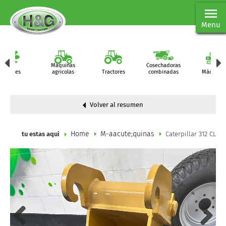
Menu
Maquinas
Cosechadoras
Partes
agricolas
Tractores
combinadas
Máquinas
Volver al resumen
Home
M-aacute;quinas
tu estas aqui
Caterpillar 312 CL