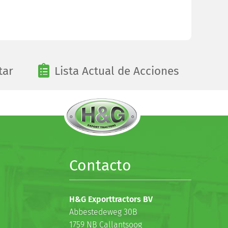
tar
Lista Actual de Acciones
Contacto
H&G Exporttractors BV
Abbestedeweg 30B
1759 NB Callantsoog