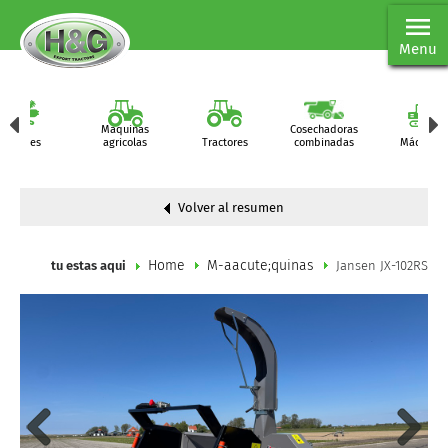
Menu
Maquinas
Cosechadoras
Partes
agricolas
Tractores
combinadas
Máquinas
Volver al resumen
Home
M-aacute;quinas
tu estas aqui
Jansen JX-102RS