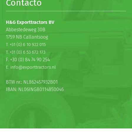
Contacto
H&G Exporttractors BV
Abbestedeweg 30B
1759 NB Callantsoog
T. +31 (0) 6 10 922 015
T. +31 (0) 6 53 672 173
F. +30 (0) 84 74 90 254
E. info@exporttractors.nl
BTW nr.: NL862457932B01
IBAN: NL06INGB0114850046