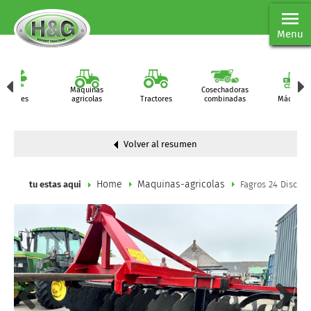
Menu
Maquinas
Cosechadoras
Partes
agricolas
Tractores
combinadas
Máquinas
Volver al resumen
Home
Maquinas-agricolas
tu estas aqui
Fagros 24 Disc