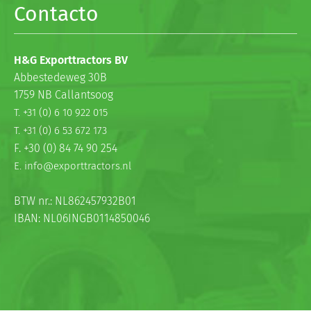
Contacto
H&G Exporttractors BV
Abbestedeweg 30B
1759 NB Callantsoog
T. +31 (0) 6 10 922 015
T. +31 (0) 6 53 672 173
F. +30 (0) 84 74 90 254
E. info@exporttractors.nl
BTW nr.: NL862457932B01
IBAN: NL06INGB0114850046