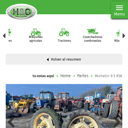
Menu
Maquinas
Cosechadoras
Partes
agricolas
Tractores
combinadas
Máquinas
Volver al resumen
Home
Partes
tu estas aqui
Michelin 9.5 R36