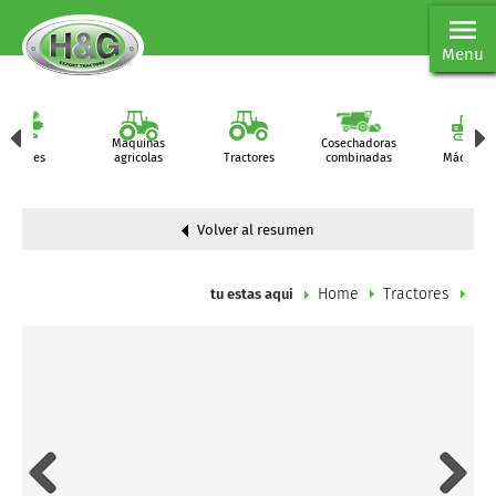
Menu
Maquinas
Cosechadoras
Partes
agricolas
Tractores
combinadas
Máquinas
Volver al resumen
Home
Tractores
tu estas aqui