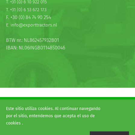
T. +31 (0) 6 10 922 015
T. +31 (0) 6 53 672 173
F. +30 (0) 84 74 90 254
E. info@exporttractors.nl
BTW nr.: NL862457932B01
IBAN: NL06INGB0114850046
© 2026
H&G exporttractors
Este sitio utiliza cookies. Al continuar navegando
Términos y condiciones
por el sitio, entendemos que acepta el uso de
Disclaimer
cookies .
Website:
Van Suilichem Communicatie BV