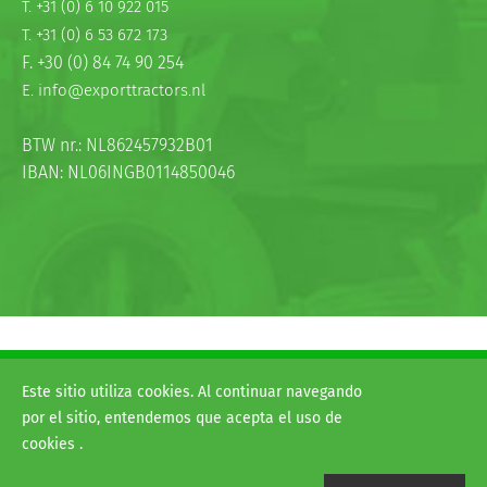
T. +31 (0) 6 10 922 015
T. +31 (0) 6 53 672 173
F. +30 (0) 84 74 90 254
E. info@exporttractors.nl
BTW nr.: NL862457932B01
IBAN: NL06INGB0114850046
© 2026
H&G exporttractors
Este sitio utiliza cookies. Al continuar navegando
Términos y condiciones
por el sitio, entendemos que acepta el uso de
Disclaimer
cookies .
Website:
Van Suilichem Communicatie BV