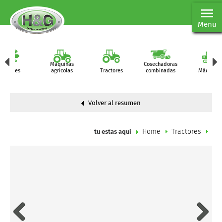
Menu
Maquinas
Cosechadoras
Partes
agricolas
Tractores
combinadas
Máquinas
Volver al resumen
Home
Tractores
tu estas aqui